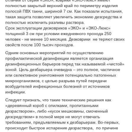
отличии от серии «ЭКО», коврики «ЭКО-Люкс» имеют
полностью закрытый верхний край по периметру изделия
полосой ПВХ такни, шириной 7 см. Как показали испытания,
такая защита позволяет увеличить экономию дезсредства и
полностью исключить разливы раствора.
Срок эксплуатации дезковриков «ЭКО» и «ЭКО-Люкс»
толщиной 3 см при условии ежедневного прохода 250
человек - не менее 10 месяцев. Дезковрики не теряют своих
свойств после 100 тысяч проходов.
Одним основных мероприятий по осуществлению
профилактической дезинфекции является организация
дезинфекционных барьеров перед так называемой «чистой»
зоной. Цель дезбарьера очевидна – это полное, частичное
или селективное уничтожения потенциально патогенных
микроорганизмов, с целью разрыва путей передачи
возбудителей инфекционных болезней от источников
инфекции.
Следует признать, что такие технические решения как
«деревянный короб с опилками, пропитанными
дезраствором», либо «кусок мешковины, смоченный
дезсредством» в полной мере не могут отвечать
требованиям, предъявляемым к дезбарьерам. Во-первых,
происходит быстрое испарение дезраствора, по причине