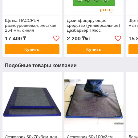
Щетка HACCPER
Дезинфицирующее
Щет
разноуровневая, жесткая,
средство (универсальное)
мыть
254 мм, синяя
Дезбарьер Плюс
17 400
2 200
15 
₸
₸/кг
Купить
Купить
Подобные товары компании
Дезковрик 50x70x3см для
Дезковрик 60x100x3см
Дезк