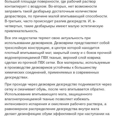
большой площади поверхности, где рабочий раствор
контактирует с воздухом. Во-вторых, нет возможности
заправить такой дезбарьер достаточным количеством
дезраствора, по причине малой впитывающей способности.
В-третьих, часто происходит разлив дезсредств. И, в-
четвертых, такие дезбарьеры имеют малую эстетическую
привлекательность.
Все эти недостатки теряют свою актуальность при
использовании дезковриков. Дезковрики представляют собой
трехслойную конструкцию, в центре которой находится
плотный впитывающий мат, закрытый снизу и с боков прочной
водонепроницаемой ПВХ тканью, верхний слой коврика
сделан из прочной ПВХ сетки. Все материалы, используемые
в производстве дезковриков устойчивы к большинству
химических соединений, применяемых в современных
дезсредствах.
При проходе через дезковрик дезсредство поднимается через
сетку и смачивает обувь, после чего впитывается обратно.
Использование впитывающего мата, защищенного
влагонепроницаемой тканью позволяет избежать
интенсивного испарения и окисления рабочего раствора, а
равномерное распределение дезсредства внутри мата
делает дезинфекцию обуви эффективной при наступании на