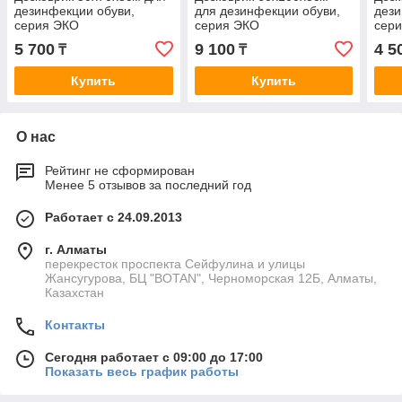
дезинфекции обуви,
для дезинфекции обуви,
дези
серия ЭКО
серия ЭКО
сер
5 700
9 100
4 5
₸
₸
Купить
Купить
О нас
Рейтинг не сформирован
Менее 5 отзывов за последний год
Работает с 24.09.2013
г. Алматы
перекресток проспекта Сейфулина и улицы
Жансугурова, БЦ "BOTAN", Черноморская 12Б, Алматы,
Казахстан
Контакты
Сегодня работает с 09:00 до 17:00
Показать весь график работы