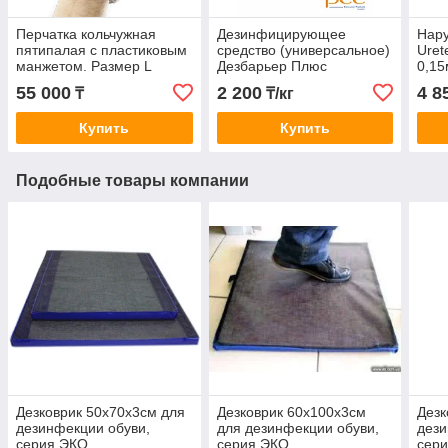
Перчатка кольчужная
Дезинфицирующее
Нар
пятипалая с пластиковым
средство (универсальное)
Uret
манжетом. Размер L
Дезбарьер Плюс
0,15
55 000
2 200
4 8
₸
₸/кг
Купить
Купить
Подобные товары компании
Дезковрик 50x70x3см для
Дезковрик 60x100x3см
Дезк
дезинфекции обуви,
для дезинфекции обуви,
дези
серия ЭКО
серия ЭКО
сер