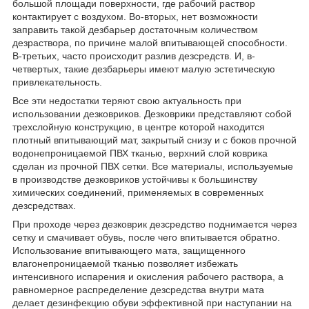
большой площади поверхности, где рабочий раствор
контактирует с воздухом. Во-вторых, нет возможности
заправить такой дезбарьер достаточным количеством
дезраствора, по причине малой впитывающей способности.
В-третьих, часто происходит разлив дезсредств. И, в-
четвертых, такие дезбарьеры имеют малую эстетическую
привлекательность.
Все эти недостатки теряют свою актуальность при
использовании дезковриков. Дезковрики представляют собой
трехслойную конструкцию, в центре которой находится
плотный впитывающий мат, закрытый снизу и с боков прочной
водонепроницаемой ПВХ тканью, верхний слой коврика
сделан из прочной ПВХ сетки. Все материалы, используемые
в производстве дезковриков устойчивы к большинству
химических соединений, применяемых в современных
дезсредствах.
При проходе через дезковрик дезсредство поднимается через
сетку и смачивает обувь, после чего впитывается обратно.
Использование впитывающего мата, защищенного
влагонепроницаемой тканью позволяет избежать
интенсивного испарения и окисления рабочего раствора, а
равномерное распределение дезсредства внутри мата
делает дезинфекцию обуви эффективной при наступании на