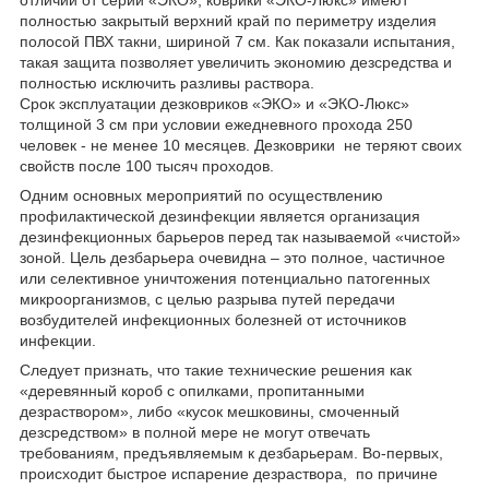
отличии от серии «ЭКО», коврики «ЭКО-Люкс» имеют
полностью закрытый верхний край по периметру изделия
полосой ПВХ такни, шириной 7 см. Как показали испытания,
такая защита позволяет увеличить экономию дезсредства и
полностью исключить разливы раствора.
Срок эксплуатации дезковриков «ЭКО» и «ЭКО-Люкс»
толщиной 3 см при условии ежедневного прохода 250
человек - не менее 10 месяцев. Дезковрики не теряют своих
свойств после 100 тысяч проходов.
Одним основных мероприятий по осуществлению
профилактической дезинфекции является организация
дезинфекционных барьеров перед так называемой «чистой»
зоной. Цель дезбарьера очевидна – это полное, частичное
или селективное уничтожения потенциально патогенных
микроорганизмов, с целью разрыва путей передачи
возбудителей инфекционных болезней от источников
инфекции.
Следует признать, что такие технические решения как
«деревянный короб с опилками, пропитанными
дезраствором», либо «кусок мешковины, смоченный
дезсредством» в полной мере не могут отвечать
требованиям, предъявляемым к дезбарьерам. Во-первых,
происходит быстрое испарение дезраствора, по причине