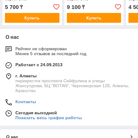
5 700
9 100
4 5
₸
₸
Купить
Купить
О нас
Рейтинг не сформирован
Менее 5 отзывов за последний год
Работает с 24.09.2013
г. Алматы
перекресток проспекта Сейфулина и улицы
Жансугурова, БЦ "BOTAN", Черноморская 12Б, Алматы,
Казахстан
Контакты
Сегодня выходной
Показать весь график работы
О нас