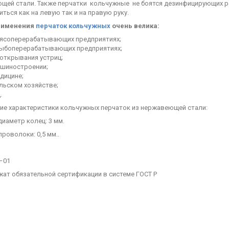
щей стали. Также перчатки кольчужные не боятся дезинфицирующих ра
иться как на левую так и на правую руку.
рименения
перчаток кольчужных
очень велика:
мясоперерабатывающих предприятиях;
рыбоперерабатывающих предприятиях;
 открывания устриц;
ашиностроении;
дицине;
льском хозяйстве;
.
кие характеристики кольчужных перчаток из нержавеющей стали:
иаметр колец: 3 мм.
роволоки: 0,5 мм..
–01
жат обязательной сертификации в системе ГОСТ Р