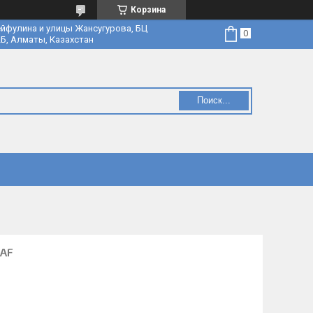
Корзина
йфулина и улицы Жансугурова, БЦ
Б, Алматы, Казахстан
Поиск...
 AF