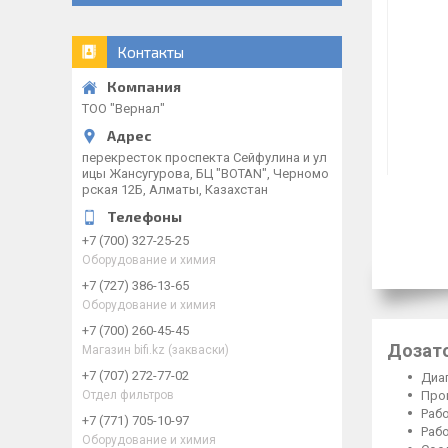
Контакты
ТОО "Вернал"
перекресток проспекта Сейфулина и ул
ицы Жансугурова, БЦ "BOTAN", Черномо
рская 12Б, Алматы, Казахстан
+7 (700) 327-25-25
Оборудование и химия
+7 (727) 386-13-65
Оборудование и химия
+7 (700) 260-45-45
Дозат
Магазин bifi.kz (закваски)
+7 (707) 272-77-02
Диа
Прои
Отдел фильтров
Рабо
+7 (771) 705-10-97
Рабо
Оборудование и химия