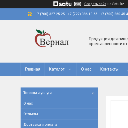
Создать сайт
на Satu.kz
+7 (700) 327-25-25
+7 (727) 386-13-65
+7 (700) 260-45-
Продукция для пищ
промышленности от
Главная
Каталог
О нас
Контакты
Товары и услуги
О нас
Отзывы
Доставка и оплата