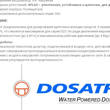
динения вход/выход: G¾" наружная
ериал уплотнений:
AFLAS – уплотнения, устойчивые к щелочам, для 
ериал корпуса: Полиацеталь
ановленные дополнительные опции: Нет
ние:
AF предназначена для дозирования щелочных моющих средств. К преи
0%, что является максимумом для серии D25. Но ради увеличения верх
тельностью (до 2 м³/ч) и максимальным рабочим давлением (до 4 бар)
 работы:
уникальной технологии дозатор, подключенный в водную сеть, для сво
вает непрерывное пропорциональное всасывание концентрированного р
нии с водой и направляет полученный консистенцию далее по сети. В 
чески регулируется пропорциональность.