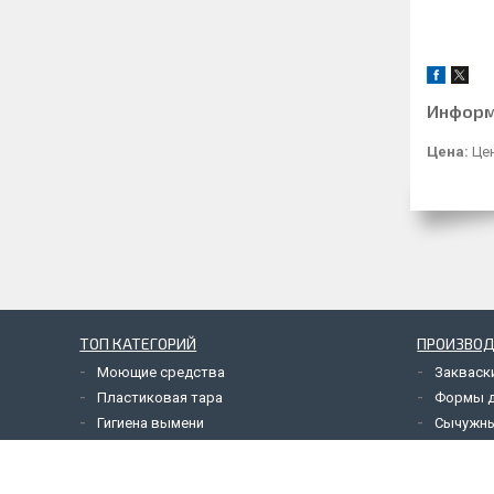
Информ
Цена:
Цен
ТОП КАТЕГОРИЙ
ПРОИЗВОД
Моющие средства
Закваск
Пластиковая тара
Формы 
Гигиена вымени
Сычужн