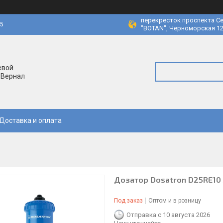
перекресток проспекта Се
45
"BOTAN", Черноморская 12
евой
 Вернал
Доставка и оплата
Дозатор Dosatron D25RE10
Под заказ
Оптом и в розницу
Отправка с 10 августа 2026