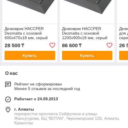
Дезковрик HACCPER
Дезковрик HACCPER
Дезк
Dezmatta с основой
Dezmatta с основой
для 
600x470x18 мм, серый
1200x900x18 мм, серый
сер
28 500
86 600
26 
₸
₸
Купить
Купить
О нас
Рейтинг не сформирован
Менее 5 отзывов за последний год
Работает с 24.09.2013
г. Алматы
перекресток проспекта Сейфулина и улицы
Жансугурова, БЦ "BOTAN", Черноморская 12Б, Алматы,
Казахстан