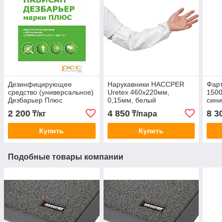
Дезинфицирующее
Нарукавники HACCPER
Фар
средство (универсальное)
Uretex 460х220мм,
1500
Дезбарьер Плюс
0,15мм, белый
син
2 200
4 850
8 3
₸/кг
₸/пара
Купить
Купить
Подобные товары компании