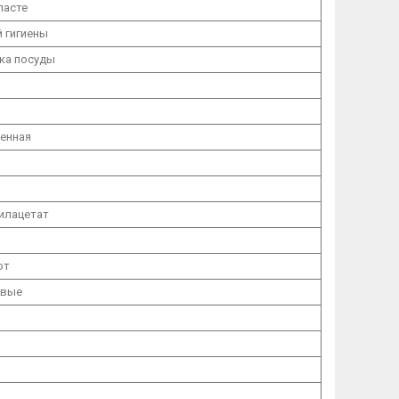
ласте
 гигиены
ка посуды
енная
илацетат
ют
овые