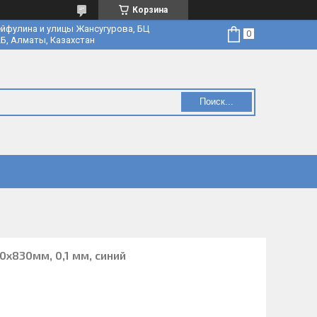
Корзина
йфулина и улицы Жансугурова, БЦ
Б, Алматы, Казахстан
Поиск...
0х830мм, 0,1 мм, синий