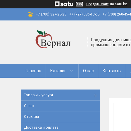
Создать сайт
на Satu.kz
+7 (700) 327-25-25
+7 (727) 386-13-65
+7 (700) 260-45-
Продукция для пищ
промышленности от
Главная
Каталог
О нас
Контакты
Товары и услуги
О нас
Отзывы
Доставка и оплата