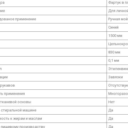
ара
Фартук в п
ние
Для личной
дованое применение
Ручная мой
Синий
1500 мм
Цельнокро
830 мм
0,1 мм
л
Этиленвин
ации
Завязки
 рукавов
Отсутству
ть применения
Многораз
 тканевой основы
Нет
в стиральной машине
Да
вость к жирам и маслам
Да
к пищевому производству
Да