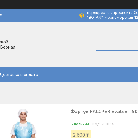
перекресток проспекта Се
45
"BOTAN", Черноморская 12
евой
 Вернал
Доставка и оплата
Фартук HACCPER Evatex, 150
В наличии
Код:
730115
2 600 ₸