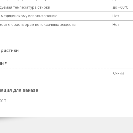
дуемая температура стирки
до +60°С
к медицинскому использованию
Нет
вость к растворам нетоксичных веществ
Нет
еристики
НЫЕ
Синий
ация для заказа
00 ₸