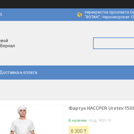
перекресток проспекта Се
45
"BOTAN", Черноморская 12
евой
 Вернал
Доставка и оплата
Фартук HACCPER Uretex 150
В наличии
Код:
950110
8 300 ₸