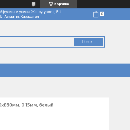
Корзина
йфулина и улицы Жансугурова, БЦ
Б, Алматы, Казахстан
Поиск...
0х830мм, 0,15мм, белый