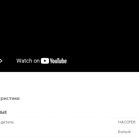
еристики
НЫЕ
дитель
HACCPER
Белый