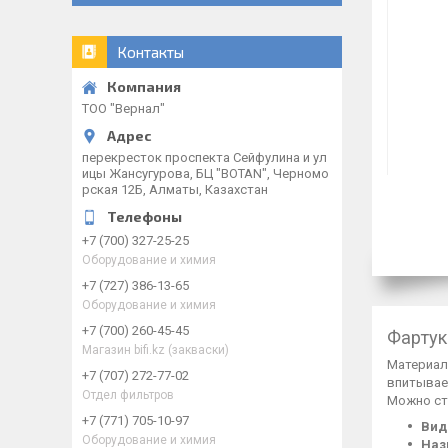
Контакты
ТОО "Вернал"
перекресток проспекта Сейфулина и ул
ицы Жансугурова, БЦ "BOTAN", Черномо
рская 12Б, Алматы, Казахстан
+7 (700) 327-25-25
Оборудование и химия
+7 (727) 386-13-65
Оборудование и химия
+7 (700) 260-45-45
Фартук
Магазин bifi.kz (закваски)
Материал 
+7 (707) 272-77-02
впитывает
Отдел фильтров
Можно ст
+7 (771) 705-10-97
Вид
Оборудование и химия
Наз