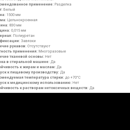
омендованное применение:
Разделка
т:
Белый
на:
1500 мм
ма:
Цельнокроенная
ина:
830 мм
щина:
0,015 мм
ериал:
Полиуретан
 фиксации:
Завязки
ичие рукавов:
Отсутствуют
тность применения:
Многоразовые
ичие тканевой основы:
Нет
рка в стиральной машине:
Да
ойчивость к жирам и маслам:
Да
уск к пищевому производству:
Да
омендуемая температура стирки:
до +70°С
уск к медицинскому использованию:
Нет
ойчивость к растворам нетоксичных веществ:
Да