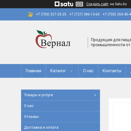
Создать сайт
на Satu.kz
+7 (700) 327-25-25
+7 (727) 386-13-65
+7 (700) 260-45-
Продукция для пищ
промышленности от
Главная
Каталог
О нас
Контакты
Товары и услуги
О нас
Отзывы
Доставка и оплата