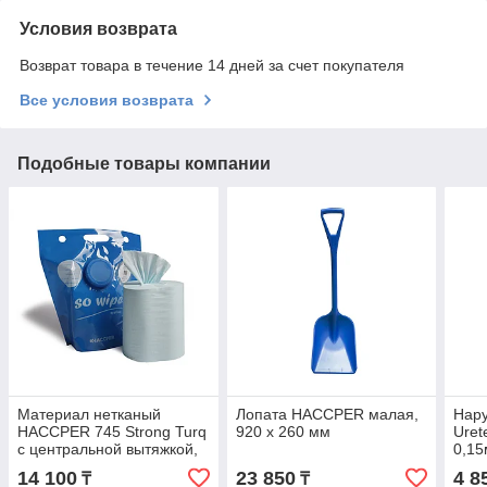
Условия возврата
Возврат товара в течение 14 дней за счет покупателя
Все условия возврата
Подобные товары компании
Материал нетканый
Лопата HACCPER малая,
Нар
HACCPER 745 Strong Turq
920 х 260 мм
Uret
с центральной вытяжкой,
0,15
165х280 мм, 250 л/рул
14 100
23 850
4 8
₸
₸