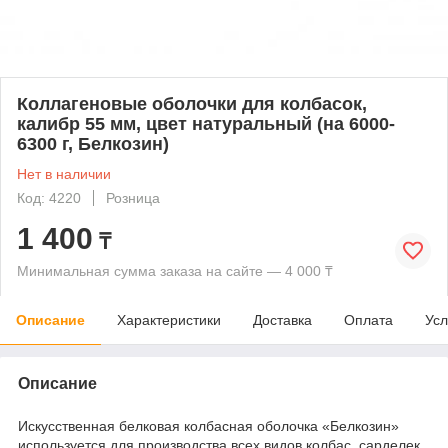
Коллагеновые оболочки для колбасок,
калибр 55 мм, цвет натуральный (на 6000-
6300 г, Белкозин)
Нет в наличии
Код: 4220
Розница
1 400
₸
Минимальная сумма заказа на сайте — 4 000 ₸
Описание
Характеристики
Доставка
Оплата
Усл
Описание
Искусственная белковая колбасная оболочка «Белкозин»
используется для производства всех видов колбас, сарделек