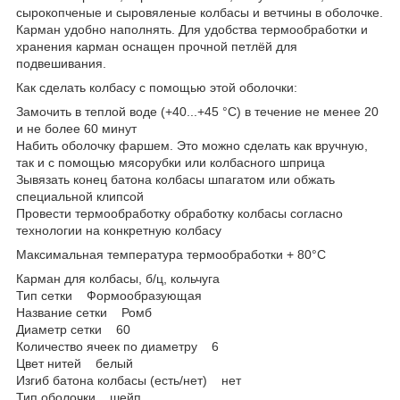
сырокопченые и сыровяленые колбасы и ветчины в оболочке.
Карман удобно наполнять. Для удобства термообработки и
хранения карман оснащен прочной петлёй для
подвешивания.
Как сделать колбасу с помощью этой оболочки:
Замочить в теплой воде (+40...+45 °С) в течение не менее 20
и не более 60 минут
Набить оболочку фаршем. Это можно сделать как вручную,
так и с помощью мясорубки или колбасного шприца
Зывязать конец батона колбасы шпагатом или обжать
специальной клипсой
Провести термообработку обработку колбасы согласно
технологии на конкретную колбасу
Максимальная температура термообработки + 80°С
Карман для колбасы, б/ц, кольчуга
Тип сетки Формообразующая
Название сетки Ромб
Диаметр сетки 60
Количество ячеек по диаметру 6
Цвет нитей белый
Изгиб батона колбасы (есть/нет) нет
Тип оболочки шейп