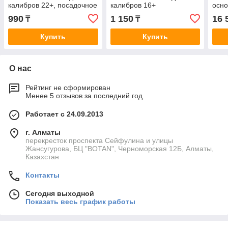
калибров 22+, посадочное
калибров 16+
осно
место 75 мм
вод
990
1 150
16 
₸
₸
(20к
Купить
Купить
О нас
Рейтинг не сформирован
Менее 5 отзывов за последний год
Работает с 24.09.2013
г. Алматы
перекресток проспекта Сейфулина и улицы
Жансугурова, БЦ "BOTAN", Черноморская 12Б, Алматы,
Казахстан
Контакты
Сегодня выходной
Показать весь график работы