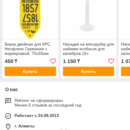
Бирка двойная для КРС,
Насадка на мясорубку для
Наса
Неофлекс Германия с
набивки колбасок для
наби
маркировкой, 75х55мм
калибров 16+
кали
цвет на выбор
450
1 150
1 0
₸
₸
Купить
Купить
О нас
Рейтинг не сформирован
Менее 5 отзывов за последний год
Работает с 24.09.2013
г. Алматы