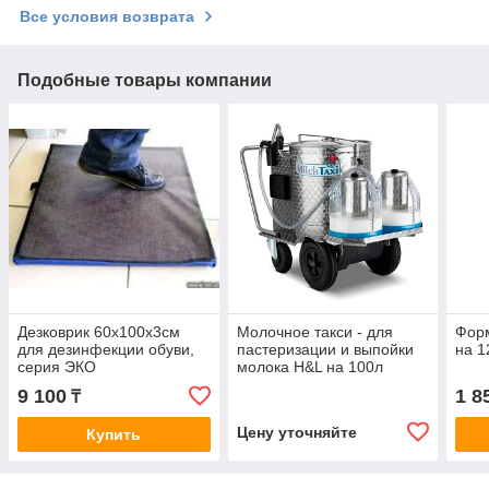
Все условия возврата
Подобные товары компании
Дезковрик 60x100x3см
Молочное такси - для
Форм
для дезинфекции обуви,
пастеризации и выпойки
на 1
серия ЭКО
молока H&L на 100л
9 100
1 8
₸
Цену уточняйте
Купить