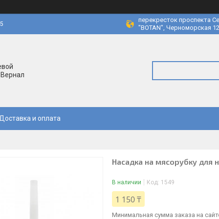
перекресток проспекта Се
45
"BOTAN", Черноморская 12
евой
 Вернал
Доставка и оплата
Насадка на мясорубку для 
В наличии
Код:
1549
1 150 ₸
Минимальная сумма заказа на сайте