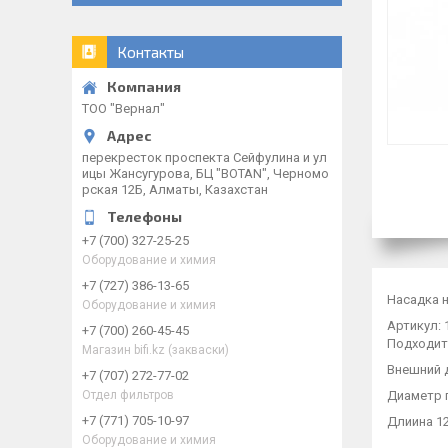
Контакты
ТОО "Вернал"
перекресток проспекта Сейфулина и ул
ицы Жансугурова, БЦ "BOTAN", Черномо
рская 12Б, Алматы, Казахстан
+7 (700) 327-25-25
Оборудование и химия
+7 (727) 386-13-65
Насадка н
Оборудование и химия
Артикул: 
+7 (700) 260-45-45
Подходит 
Магазин bifi.kz (закваски)
Внешний д
+7 (707) 272-77-02
Диаметр 
Отдел фильтров
+7 (771) 705-10-97
Длиина 12
Оборудование и химия