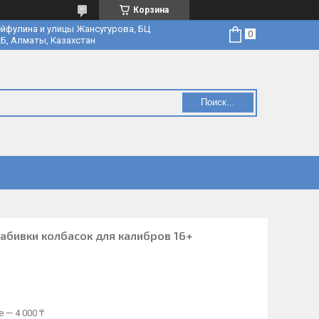
Корзина
йфулина и улицы Жансугурова, БЦ
Б, Алматы, Казахстан
Поиск...
набивки колбасок для калибров 16+
 — 4 000 ₸