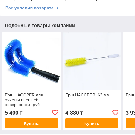
Все условия возврата
Подобные товары компании
Ерш HACCPER для
Ерш HACCPER, 63 мм
Ерш
очистки внешней
поверхности труб
5 400
4 880
3 9
₸
₸
Купить
Купить