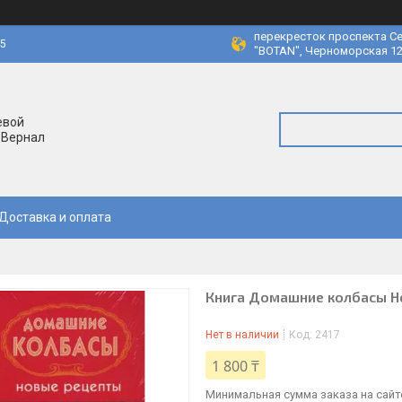
перекресток проспекта Се
45
"BOTAN", Черноморская 12
евой
 Вернал
Доставка и оплата
Книга Домашние колбасы Н
Нет в наличии
Код:
2417
1 800 ₸
Минимальная сумма заказа на сайте