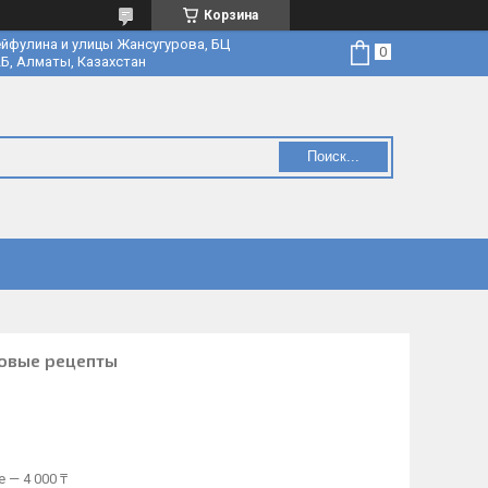
Корзина
йфулина и улицы Жансугурова, БЦ
Б, Алматы, Казахстан
Поиск...
овые рецепты
 — 4 000 ₸