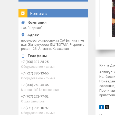
Контакты
ТОО "Вернал"
перекресток проспекта Сейфулина и ул
ицы Жансугурова, БЦ "BOTAN", Черномо
рская 12Б, Алматы, Казахстан
+7 (700) 327-25-25
Книга Д
Оборудование и химия
Артикул: 
+7 (727) 386-13-65
Колбаса 
Оборудование и химия
Приведенн
+7 (700) 260-45-45
солонина,
Магазин bifi.kz (закваски)
Прочитав 
приготови
+7 (707) 272-77-02
Отдел фильтров
+7 (771) 705-10-97
Оборудование и химия