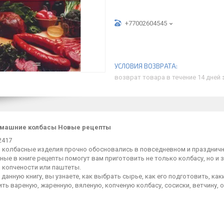
+77002604545
возврат товара в течение 14 дней
омашние колбасы Новые рецепты
2417
и колбасные изделия прочно обосновались в повседневном и празднич
ые в книге рецепты помогут вам приготовить не только колбасу, но и 
 копчености или паштеты.
данную книгу, вы узнаете, как выбрать сырье, как его подготовить, к
ть вареную, жаренную, вяленую, копченую колбасу, сосиски, ветчину, 