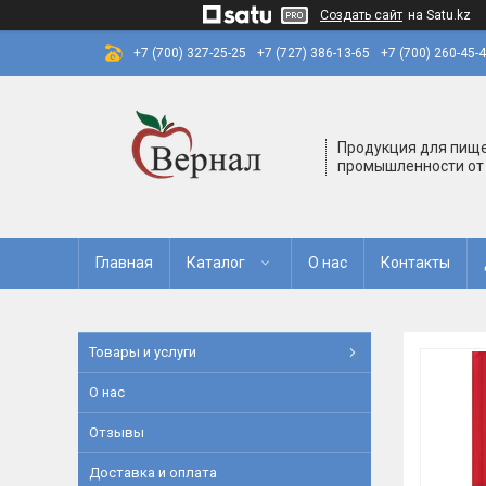
Создать сайт
на Satu.kz
+7 (700) 327-25-25
+7 (727) 386-13-65
+7 (700) 260-45-
Продукция для пищ
промышленности от
Главная
Каталог
О нас
Контакты
Товары и услуги
О нас
Отзывы
Доставка и оплата