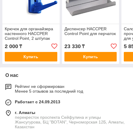
Крючок для органайзера
Диспенсер HACCPER
Сал
настенного HACCPER
Control Point для перчаток
про
Control Point, 2 шт/упак
для 
загр
2 000
23 330
5 8
₸
₸
шт/у
Купить
Купить
О нас
Рейтинг не сформирован
Менее 5 отзывов за последний год
Работает с 24.09.2013
г. Алматы
перекресток проспекта Сейфулина и улицы
Жансугурова, БЦ "BOTAN", Черноморская 12Б, Алматы,
Казахстан