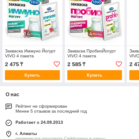
Закваска Иммуно Йогурт
Закваска ПробиоЙогурт
Закв
VIVO 4 пакета
VIVO 4 пакета
VIVO
2 475
2 585
2 4
₸
₸
Купить
Купить
О нас
Рейтинг не сформирован
Менее 5 отзывов за последний год
Работает с 24.09.2013
г. Алматы
перекресток проспекта Сейфулина и улицы