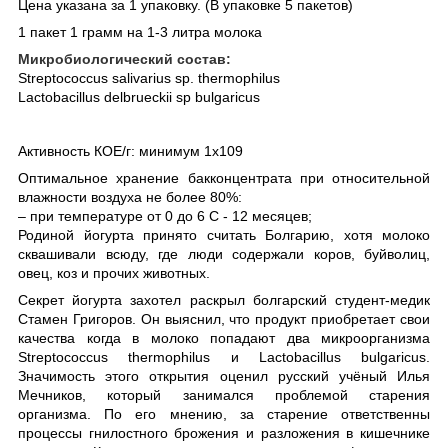
Цена указана за 1 упаковку. (В упаковке 5 пакетов)
1 пакет 1 грамм на 1-3 литра молока
Микробиологический состав:
Streptococcus salivarius sp. thermophilus
Lactobacillus delbrueckii sp bulgaricus
Активность КОЕ/г: минимум 1х109
Оптимальное хранение бакконцентрата при относительной
влажности воздуха не более 80%:
– при температуре от 0 до 6 С - 12 месяцев;
Родиной йогурта принято считать Болгарию, хотя молоко
сквашивали всюду, где люди содержали коров, буйволиц,
овец, коз и прочих животных.
Секрет йогурта захотел раскрыл болгарский студент-медик
Стамен Григоров. Он выяснил, что продукт приобретает свои
качества когда в молоко попадают два микроорганизма
Streptococcus thermophilus и Lactobacillus bulgaricus.
Значимость этого открытия оценил русский учёный Илья
Мечников, который занимался проблемой старения
организма. По его мнению, за старение ответственны
процессы гнилостного брожения и разложения в кишечнике