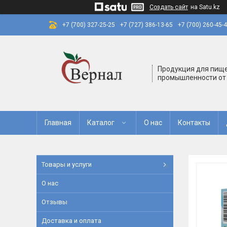
Создать сайт
на Satu.kz
+7 (700) 327-25-25
+7 (727) 386-13-65
+7 (700) 260-45-
Продукция для пищ
промышленности от
Главная
Каталог
О нас
Контакты
Товары и услуги
О нас
Отзывы
Доставка и оплата