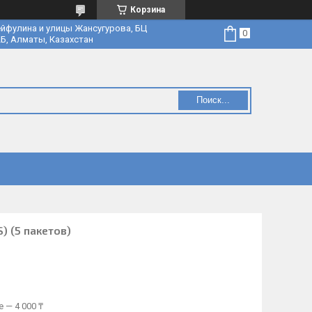
Корзина
йфулина и улицы Жансугурова, БЦ
Б, Алматы, Казахстан
Поиск...
) (5 пакетов)
 — 4 000 ₸