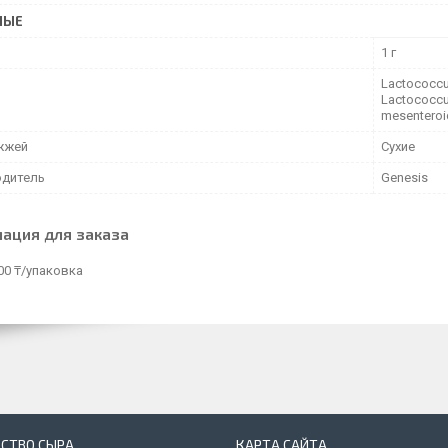
НЫЕ
1 г
Lасtococcus
Laсtococcus
mesenteroid
жжей
Сухие
дитель
Genesis
ация для заказа
00 ₸/упаковка
СТВО СЫРА
КАРТА САЙТА