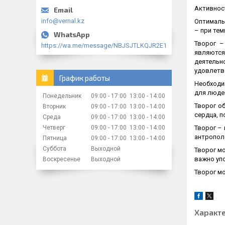
Активност
info@vernal.kz
Оптималь
– при тем
Творог –
https://wa.me/message/NBJSJTLKQJR2E1
являются
деятельн
удовлетво
График работы
Необходи
для люде
Понедельник
09:00
17:00
13:00
14:00
Творог о
Вторник
09:00
17:00
13:00
14:00
сердца, п
Среда
09:00
17:00
13:00
14:00
Творог –
Четверг
09:00
17:00
13:00
14:00
антропол
Пятница
09:00
17:00
13:00
14:00
Суббота
Выходной
Творог м
важно уп
Воскресенье
Выходной
Творог мо
Характ