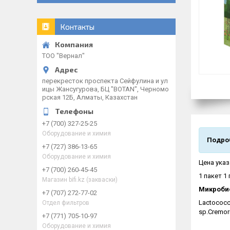
Контакты
ТОО "Вернал"
перекресток проспекта Сейфулина и ул
ицы Жансугурова, БЦ "BOTAN", Черномо
рская 12Б, Алматы, Казахстан
+7 (700) 327-25-25
Оборудование и химия
Подроб
+7 (727) 386-13-65
Оборудование и химия
Цена указ
+7 (700) 260-45-45
1 пакет 1
Магазин bifi.kz (закваски)
Микробио
+7 (707) 272-77-02
Lасtococcu
Отдел фильтров
sp.Cremor
+7 (771) 705-10-97
Оборудование и химия