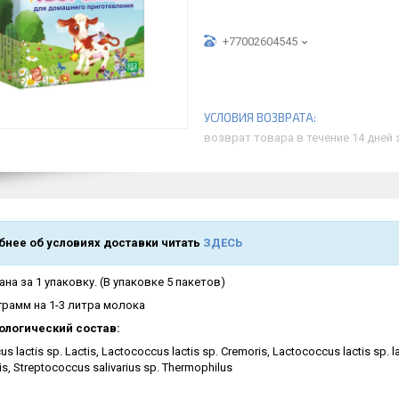
+77002604545
возврат товара в течение 14 дней
нее об условиях доставки читать
ЗДЕСЬ
ана за 1 упаковку. (В упаковке 5 пакетов)
 грамм на 1-3 литра молока
логический состав:
s lactis sp. Lactis,
Laсtococcus lactis sp. Cremoris,
Laсtococcus lactis sp. la
is,
Streptococcus salivarius sp. Thermophilus