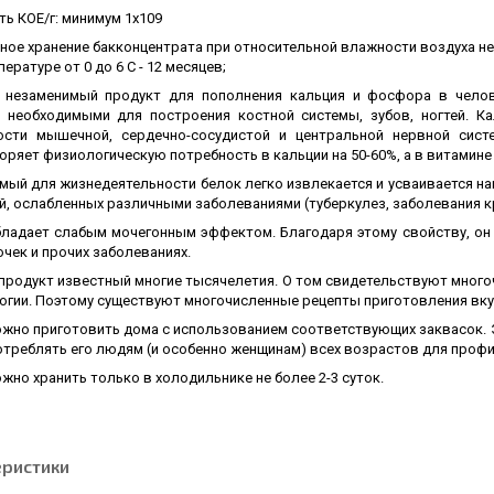
ь КОЕ/г: минимум 1х109
ное хранение бакконцентрата при относительной влажности воздуха не
пературе от 0 до 6 С - 12 месяцев;
 незаменимый продукт для пополнения кальция и фосфора в челов
 необходимыми для построения костной системы, зубов, ногтей. Ка
ости мышечной, сердечно-сосудистой и центральной нервной сист
ряет физиологическую потребность в кальции на 50-60%, а в витамине 
мый для жизнедеятельности белок легко извлекается и усваивается н
й, ослабленных различными заболеваниями (туберкулез, заболевания к
бладает слабым мочегонным эффектом. Благодаря этому свойству, он 
очек и прочих заболеваниях.
 продукт известный многие тысячелетия. О том свидетельствуют много
огии. Поэтому существуют многочисленные рецепты приготовления вку
ожно приготовить дома с использованием соответствующих заквасок. 
отреблять его людям (и особенно женщинам) всех возрастов для проф
жно хранить только в холодильнике не более 2-3 суток.
еристики