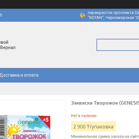
перекресток проспекта Се
45
"BOTAN", Черноморская 12
евой
 Вернал
Доставка и оплата
Закваска Творожок (GENESIS
Нет в наличии
2 900 ₸/упаковка
Минимальная сумма заказа на сайте