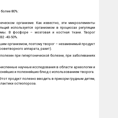
 более 80%:
еческом организме. Как известно, эти микроэлементы
льций используется организмом в процессах регуляции
емы. В фосфоре – мозговая и костная ткани. Творог
В2 -40-50%.
ашим организмом, поэтому творог – незаменимый продукт
роветворного аппарата, рахит).
полезен при гипертонической болезни, при заболеваниях
численные научные исследования в области археологии и
снейших и полезнейших блюд с использованием творога.
Этот продукт полезно вводить в прикорм грудным детям,
илактики остеопороза.