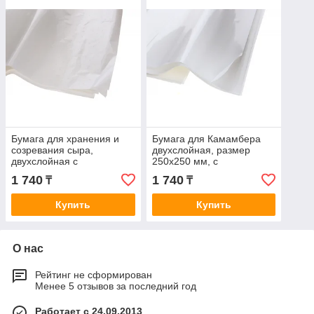
Бумага для хранения и
Бумага для Камамбера
созревания сыра,
двухслойная, размер
двухслойная с
250х250 мм, с
микроперфорацией,
микроперфорацией
1 740
1 740
₸
₸
размер 250х250 мм
(упаковка 10 листов)
(упаковка 10 листов)
Купить
Купить
О нас
Рейтинг не сформирован
Менее 5 отзывов за последний год
Работает с 24.09.2013