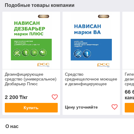
Подобные товары компании
Дезинфицирующее
Средство
Гипе
средство (универсальное)
среднещелочное моющее
дез
Дезбарьер Плюс
и дезинфицирующее
сред
пенное, НАВИСАН ВА
66 
2 200
₸/кг
кан
Цену уточняйте
Купить
О нас