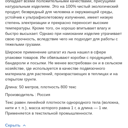
обладает всеми положительными качествами, присущими
натуральным изделиям. Это на 100% чистый экологический
продукт, безвредный для человека и окружающей среды,
устойчив к ультрафиолетовому излучению, имеет низкую
степень электризации и прекрасно переносит высокие
температуры. Кроме того, он хорошо впитывает влагу и
быстро высыхает. Однако при намокании изделие утрачивает
свою прочность, вследствие чего не подходит для работы с
тяжелыми грузами.
Широкое применение шпагат из льна нашел в сфере
упаковки товаров. Им обвязывают коробки с продукцией,
бандероли и посылки. Не менее востребован он и в сельском
хозяйстве, где используется в качестве подвязочного
материала для растений, произрастающих в теплицах и на
открытом грунте.
Длина: 50 метров, плотность 800 текс
Производитель : Россия
Текс равен линейной плотности однородного тела (волокна,
нити и т. п.), масса которого равна 1 г, а длина — 1 км.
Применяется в текстильной промышленности.
Скрыть