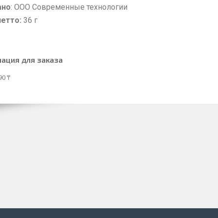
ано
: ООО Современные технологии
нетто:
36 г
ация для заказа
90 ₸