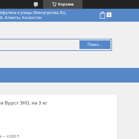
Корзина
йфулина и улицы Жансугурова, БЦ
Б, Алматы, Казахстан
Поиск...
 Вурст ЭКО, на 3 кг
 — 4 000 ₸