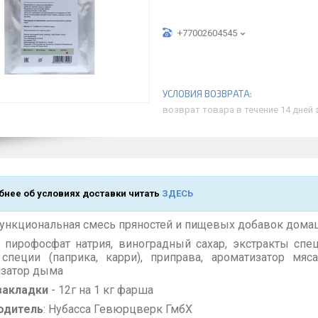
+77002604545
возврат товара в течение 14 дней
нее об условиях доставки читать
ЗДЕСЬ
нкциональная смесь пряностей и пищевых добавок дома
: пирофосфат натрия, виноградный сахар, экстракты спе
 специи (паприка, карри), приправа, ароматизатор мяса
изатор дыма
закладки
- 12г на 1 кг фарша
одитель
: Нубасса Гевюрцверк ГмбХ