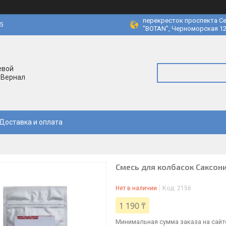
перекресток проспекта Се
45
"BOTAN", Черноморская 12
евой
 Вернал
Доставка и оплата
Смесь для колбасок Саксония
Нет в наличии
Код:
2156
1 190 ₸
Минимальная сумма заказа на сайте