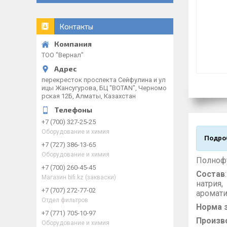
Контакты
ТОО "Вернал"
перекресток проспекта Сейфулина и ул
ицы Жансугурова, БЦ "BOTAN", Черномо
рская 12Б, Алматы, Казахстан
+7 (700) 327-25-25
Оборудование и химия
Подроб
+7 (727) 386-13-65
Оборудование и химия
Полнофу
+7 (700) 260-45-45
Состав
Магазин bifi.kz (закваски)
натрия,
+7 (707) 272-77-02
аромат
Отдел фильтров
Норма 
+7 (771) 705-10-97
Произв
Оборудование и химия