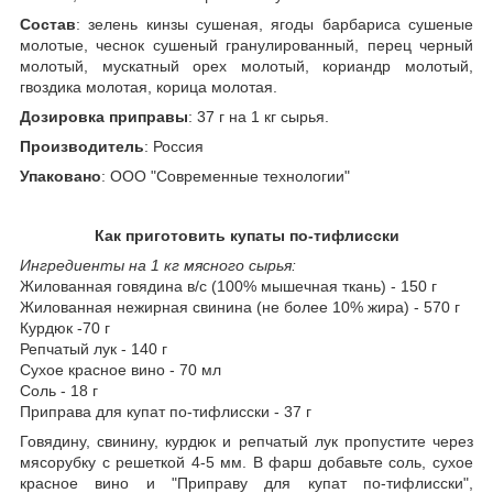
Состав
: зелень кинзы сушеная, ягоды барбариса сушеные
молотые, чеснок сушеный гранулированный, перец черный
молотый, мускатный орех молотый, кориандр молотый,
гвоздика молотая, корица молотая.
Дозировка приправы
: 37 г на 1 кг сырья.
Производитель
: Россия
Упаковано
: ООО "Современные технологии"
Как приготовить купаты по-тифлисски
Ингредиенты на 1 кг мясного сырья:
Жилованная говядина в/с (100% мышечная ткань) - 150 г
Жилованная нежирная свинина (не более 10% жира) - 570 г
Курдюк -70 г
Репчатый лук - 140 г
Сухое красное вино - 70 мл
Соль - 18 г
Приправа для купат по-тифлисски - 37 г
Говядину, свинину, курдюк и репчатый лук пропустите через
мясорубку с решеткой 4-5 мм. В фарш добавьте соль, сухое
красное вино и "Приправу для купат по-тифлисски",