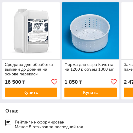
Средство для обработки
Форма для сыра Качотта,
Закв
вымени до доения на
на 1200 г, объём 1300 мл
паке
основе перекиси
водорода FOAM OXY
16 500
1 850
2 4
₸
₸
(20кг)
Купить
Купить
О нас
Рейтинг не сформирован
Менее 5 отзывов за последний год