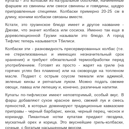
Купаты - это колбаски из натуральной оболочки, начиненные
фаршем из свинины или смеси свинины и говядины, щедро
приправленные специями. Колбаски примерно 20-25 см в
длину, кончики колбаски связаны вместе.
Кстати, это грузинское блюдо имеет и другое название -
Дзехви, что значит колбаса или сосиска. Именно так еще в
дореволюционной Грузии называли это блюдо. А город
Тифлис теперь называется Тбилиси.
Колбаски эти - разновидность пресервированных колбас (т.е.
не стерилизованных и имеющих незначительный срок
хранения) и требуют обязательной термообработки перед
употреблением. Готовят их просто - жарят на гриле (на
горячих углях без пламени) или на сковороде на топленом
масле. Подают с острым соусом ткемали или аджикой,
зеленью кинзы и репчатым луком. Можно подать свежие
овощи, лаваш или лепешку и, конечно, различные напитки.
Купаты по-тифлисски имеют неповторимый, особый вкус. В
фарш добавляют сухое красное вино, свежий лук и смесь
пряностей, в которых доминируют традиционные кавказские
приправы - черный барбарис, кинза, черный перец, чеснок и
кориандр. Пикантные нотки купатам придают гвоздика,
мускатный орех и корица. Это вкуснейшие гриль-колбаски,
сочные, с богатым насыщенным вкусом.