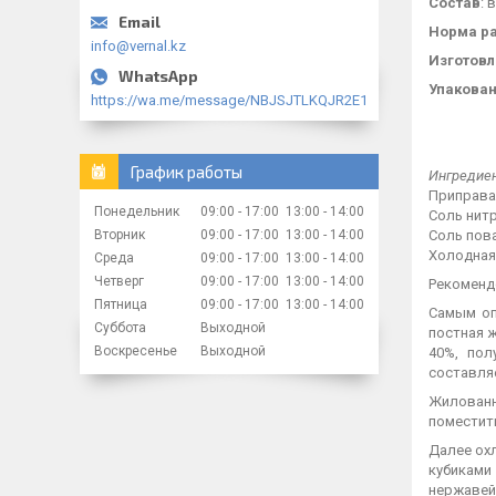
Состав
: 
Норма р
info@vernal.kz
Изготов
Упакова
https://wa.me/message/NBJSJTLKQJR2E1
График работы
Ингредиен
Приправа 
Понедельник
09:00
17:00
13:00
14:00
Соль нитр
Соль пова
Вторник
09:00
17:00
13:00
14:00
Холодная
Среда
09:00
17:00
13:00
14:00
Четверг
09:00
17:00
13:00
14:00
Рекоменд
Пятница
09:00
17:00
13:00
14:00
Самым оп
Суббота
Выходной
постная 
Воскресенье
Выходной
40%, пол
составляе
Жилованн
поместит
Далее ох
кубиками
нержавейк