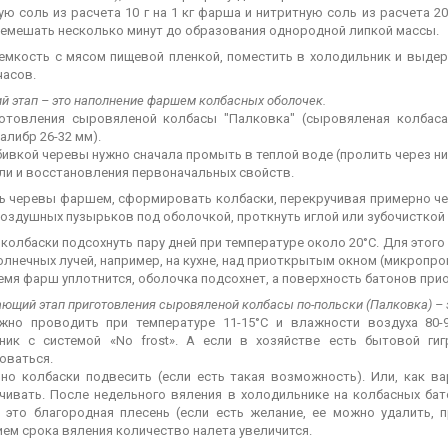
ю соль из расчета 10 г на 1 кг фарша и нитритную соль из расчета 20
емешать несколько минут до образования однородной липкой массы.
емкость с мясом пищевой пленкой, поместить в холодильник и выдер
часов.
 этап – это наполнение фаршем колбасных оболочек.
отовления сыровяленой колбасы "Палковка" (сыровяленая колбаса
алибр 26-32 мм).
ивкой черевы нужно сначала промыть в теплой воде (пролить через них 
оли и восстановления первоначальных свойств.
ь черевы фаршем, сформировать колбаски, перекручивая примерно чер
оздушных пузырьков под оболочкой, проткнуть иглой или зубочисткой 
колбаски подсохнуть пару дней при температуре около 20°С. Для этог
лнечных лучей, например, на кухне, над приоткрытым окном (микропро
емя фарш уплотнится, оболочка подсохнет, а поверхность батонов при
ющий этап приготовления сыровяленой колбасы по-польски (Палковка) – 
жно проводить при температуре 11-15°С и влажности воздуха 80-
ник с системой «No frost». А если в хозяйстве есть бытовой г
оваться.
но колбаски подвесить (если есть такая возможность). Или, как в
чивать. После недельного вяления в холодильнике на колбасных бат
, это благородная плесень (если есть желание, ее можно удалить,
ием срока вяления количество налета увеличится.