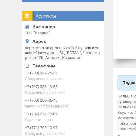
Контакты
ТОО "Вернал"
перекресток проспекта Сейфулина и ул
ицы Жансугурова, БЦ "BOTAN", Черномо
рская 12Б, Алматы, Казахстан
+7 (700) 327-25-25
Оборудование и химия
Подроб
+7 (727) 386-13-65
Оборудование и химия
Польша с
+7 (700) 260-45-45
кулинарн
Магазин bifi.kz (закваски)
Польская
Вкус кол
+7 (707) 272-77-02
можжевел
Отдел фильтров
приготов
+7 (771) 705-10-97
пряностей
Оборудование и химия