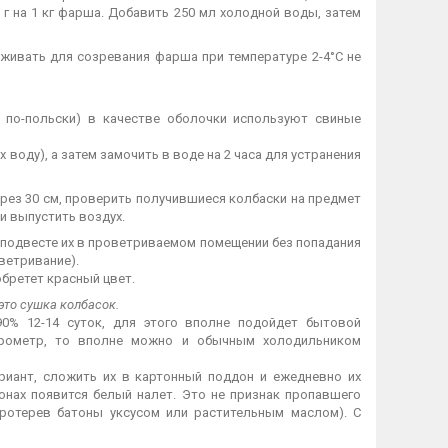
 г на 1 кг фарша. Добавить 250 мл холодной воды, затем
живать для созревания фарша при температуре 2-4°С не
 по-польски) в качестве оболочки используют свиные
воду), а затем замочить в воде на 2 часа для устранения
ез 30 см, проверить получившиеся колбаски на предмет
и выпустить воздух.
о подвесте их в проветриваемом помещении без попадания
ветривание).
обретет красный цвет.
это сушка колбасок.
90% 12-14 суток, для этого вполне подойдет бытовой
игрометр, то вполне можно и обычным холодильником
ариант, сложить их в картонный поддон и ежедневно их
онах появится белый налет. Это не признак пропавшего
 протерев батоны уксусом или растительным маслом). С