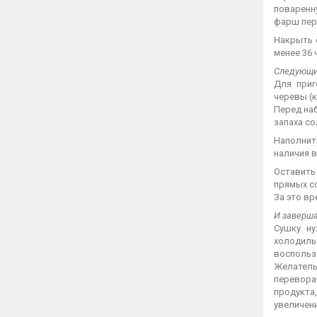
поваренну
фарш пер
Накрыть 
менее 36 
Следующий
Для приг
черевы (к
Перед наб
запаха с
Наполнит
наличия в
Оставить 
прямых со
За это вр
И заверша
Сушку ну
холодиль
воспольз
Желатель
перевора
продукта
увеличен