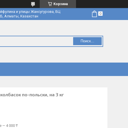
Корзина
йфулина и улицы Жансугурова, БЦ
Б, Алматы, Казахстан
Поиск...
олбасок по-польски, на 3 кг
 — 4 000 ₸