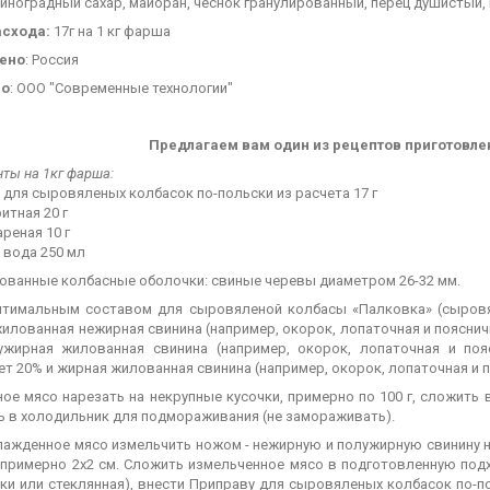
виноградный сахар
, майоран, чеснок гранулированный, перец душистый
асхода:
17г на 1 кг фарша
лено
: Россия
но
: ООО "Современные технологии"
Предлагаем вам один из рецептов приготовле
ты на 1кг фарша:
для сыровяленых колбасок по-польски из расчета 17 г
итная 20 г
реная 10 г
 вода 250 мл
ованные колбасные оболочки: свиные черевы диаметром 26-32 мм.
тимальным составом для сыровяленой колбасы «Палковка» (сыровял
жилованная нежирная свинина (например, окорок, лопаточная и поясни
ужирная жилованная свинина (например, окорок, лопаточная и по
т 20% и жирная жилованная свинина (например, окорок, лопаточная и 
ое мясо нарезать на некрупные кусочки, примерно по 100 г, сложить 
ь в холодильник для подмораживания (не замораживать).
лажденное мясо измельчить ножом - нежирную и полужирную свинину на
 примерно 2х2 см. Сложить измельченное мясо в подготовленную под
и или стеклянная), внести Приправу для сыровяленых колбасок по-пол