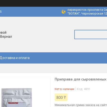
перекресток проспекта Се
45
"BOTAN", Черноморская 12
евой
 Вернал
Доставка и оплата
Приправа для сыровяленых к
Нет в наличии
Код:
4891
800 ₸
Минимальная сумма заказа на сайте