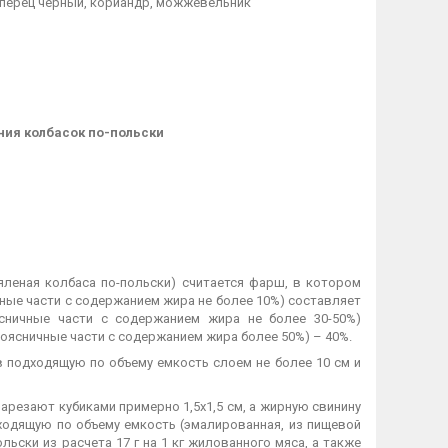
, перец черный, кориандр, можжевельник
ния колбасок по-польски
еная колбаса по-польски) считается фарш, в котором
чные части с содержанием жира не более 10%) составляет
ясничные части с содержанием жира не более 30-50%)
поясничные части с содержанием жира более 50%) – 40%.
в подходящую по объему емкость слоем не более 10 см и
резают кубиками примерно 1,5х1,5 см, а жирную свинину
ходящую по объему емкость (эмалированная, из пищевой
ьски из расчета 17 г на 1 кг жилованного мяса, а также