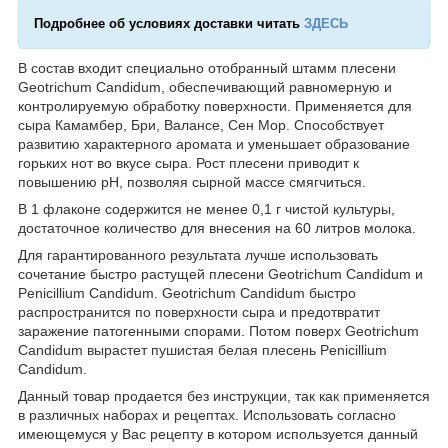
Подробнее об условиях доставки читать
ЗДЕСЬ
В состав входит специально отобранный штамм плесени
Geotrichum Candidum, обеспечивающий равномерную и
контролируемую обработку поверхности. Применяется для
сыра Камамбер, Бри, Валансе, Сен Мор. Способствует
развитию характерного аромата и уменьшает образование
горьких нот во вкусе сыра. Рост плесени приводит к
повышению рН, позволяя сырной массе смягчиться.
В 1 флаконе содержится не менее 0,1 г чистой культуры,
достаточное количество для внесения на 60 литров молока.
Для гарантированного результата лучше использовать
сочетание быстро растущей плесени Geotrichum Candidum и
Penicillium Candidum. Geotrichum Candidum быстро
распространится по поверхности сыра и предотвратит
заражение патогенными спорами. Потом поверх Geotrichum
Candidum вырастет пушистая белая плесень Penicillium
Candidum.
Данный товар продается без инструкции, так как применяется
в различных наборах и рецептах. Использовать согласно
имеющемуся у Вас рецепту в котором используется данный