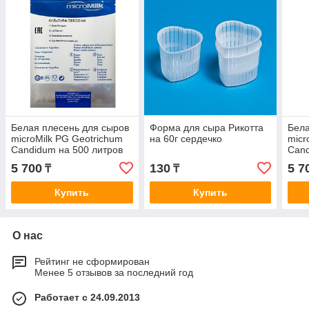
Белая плесень для сыров
Форма для сыра Рикотта
Бела
microMilk PG Geotrichum
на 60г сердечко
micr
Candidum на 500 литров
Cand
5 700
130
5 7
₸
₸
Купить
Купить
О нас
Рейтинг не сформирован
Менее 5 отзывов за последний год
Работает с 24.09.2013