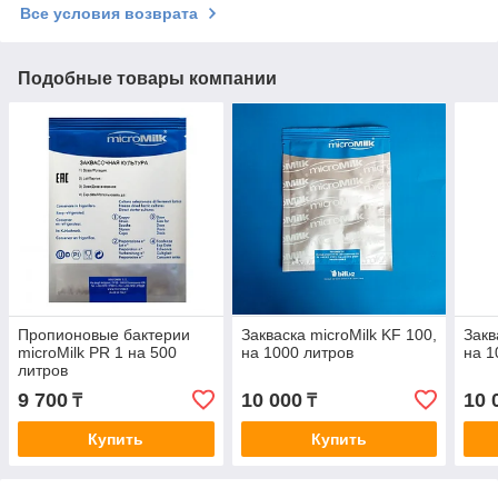
Все условия возврата
Подобные товары компании
Пропионовые бактерии
Закваска microMilk KF 100,
Закв
microMilk PR 1 на 500
на 1000 литров
на 1
литров
9 700
10 000
10 
₸
₸
Купить
Купить