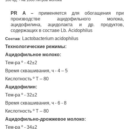
PR
A
–
применяется для обогащения при
производстве ацидофильного молока,
ацидофилина, ацидолакта и др. продуктов,
содержащих в составе
Lb
.
Acidophilus
Lactobacterium acidophilus
Состав
:
Технологические режимы:
Ацидофильное молоко:
Тем-ра º - 42±2
Время сквашивания, ч - 4 – 5
Кислотность º Т – 80
Ацидофилин:
Тем-ра º - 32±2
Время сквашивания, ч - 6 - 8
Кислотность º Т – 80
Ацидофильно-дрожжевое молоко:
Тем-ра º - 34±2