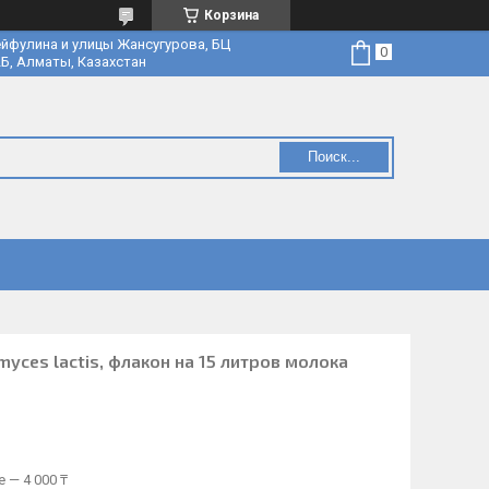
Корзина
йфулина и улицы Жансугурова, БЦ
Б, Алматы, Казахстан
Поиск...
myces lactis, флакон на 15 литров молока
 — 4 000 ₸