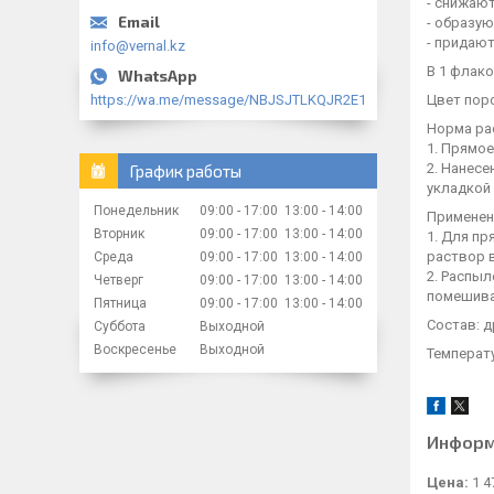
- снижают
- образу
- придаю
info@vernal.kz
В 1 флако
Цвет пор
https://wa.me/message/NBJSJTLKQJR2E1
Норма ра
1. Прямое
2. Нанес
График работы
укладкой
Понедельник
09:00
17:00
13:00
14:00
Применен
Вторник
09:00
17:00
13:00
14:00
1. Для п
раствор 
Среда
09:00
17:00
13:00
14:00
2. Распыл
Четверг
09:00
17:00
13:00
14:00
помешива
Пятница
09:00
17:00
13:00
14:00
Состав: д
Суббота
Выходной
Воскресенье
Выходной
Температу
Информ
Цена:
1 4