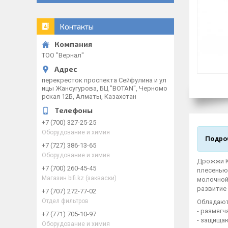
Контакты
ТОО "Вернал"
перекресток проспекта Сейфулина и ул
ицы Жансугурова, БЦ "BOTAN", Черномо
рская 12Б, Алматы, Казахстан
+7 (700) 327-25-25
Оборудование и химия
Подроб
+7 (727) 386-13-65
Оборудование и химия
Дрожжи Kl
+7 (700) 260-45-45
плесенью)
Магазин bifi.kz (закваски)
молочной
развитие
+7 (707) 272-77-02
Отдел фильтров
Обладают
- размяг
+7 (771) 705-10-97
- защища
Оборудование и химия