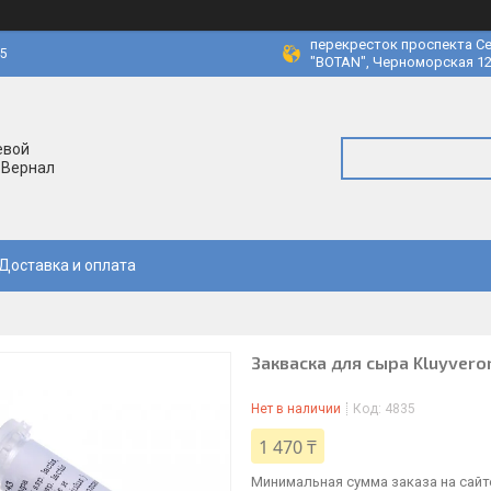
перекресток проспекта Се
45
"BOTAN", Черноморская 12
евой
 Вернал
Доставка и оплата
Закваска для сыра Kluyvero
Нет в наличии
Код:
4835
1 470 ₸
Минимальная сумма заказа на сайте