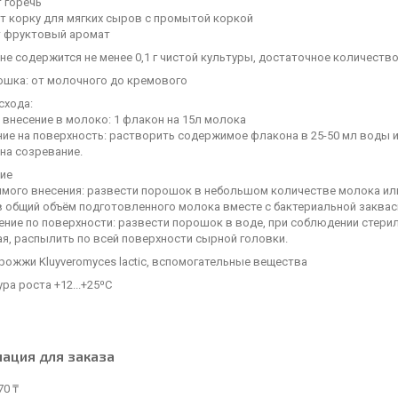
 горечь
ют корку для мягких сыров с промытой коркой
т фруктовый аромат
не содержится не менее 0,1 г чистой культуры, достаточное количество
ошка: от молочного до кремового
схода:
 внесение в молоко: 1 флакон на 15л молока
ение на поверхность: растворить содержимое флакона в 25-50 мл воды 
 на созревание.
ие
рямого внесения: развести порошок в небольшом количестве молока и
в общий объём подготовленного молока вместе с бактериальной заква
ение по поверхности: развести порошок в воде, при соблюдении стерил
я, распылить по всей поверхности сырной головки.
рожжи Kluyveromyces lactic, вспомогательные вещества
ра роста +12...+25⁰C
ация для заказа
70 ₸