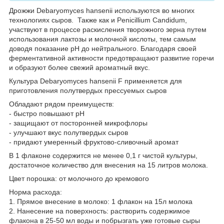
Дрожжи Debaryomyces hansenii используются во многих
технологиях сыров. Также как и Penicillium Candidum,
участвуют в процессе раскисления творожного зерна путем
использования лактозы и молочной кислоты, тем самым
доводя показание pH до нейтрального. Благодаря своей
ферментативной активности предотвращают развитие горечи
и образуют более свежий ароматный вкус.
Культура Debaryomyces hansenii F применяется для
приготовления полутвердых прессуемых сыров
Обладают рядом преимуществ:
- быстро повышают pH
- защищают от посторонней микрофлоры
- улучшают вкус полутвердых сыров
- придают умеренный фруктово-сливочный аромат
В 1 флаконе содержится не менее 0,1 г чистой культуры,
достаточное количество для внесения на 15 литров молока.
Цвет порошка: от молочного до кремового
Норма расхода:
1. Прямое внесение в молоко: 1 флакон на 15л молока
2. Нанесение на поверхность: растворить содержимое
флакона в 25-50 мл воды и побрызгать уже готовые сыры