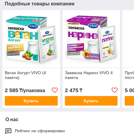
Подобные товары компании
Веган йогурт VIVO (4
Закваска Наринэ VIVO 4
Проб
пакета)
пакета
micr
2 585
2 475
5 0
₸/упаковка
₸
Купить
Купить
О нас
Рейтинг не сформирован