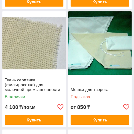
Купить
Купить
Ткань серпянка
(фильтросетка) для
молочной промышленности
Мешки для творога
2х2
В наличии
Под заказ
4 100
850
₸/пог.м
от
₸
Купить
Купить