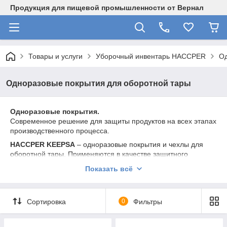
Продукция для пищевой промышленности от Вернал
Товары и услуги
Уборочный инвентарь HACCPER
Од
Одноразовые покрытия для оборотной тары
Одноразовые покрытия.
Современное решение для защиты продуктов на всех этапах
производственного процесса.
HACCPER KEEPSA
– одноразовые покрытия и чехлы для
оборотной тары. Применяются в качестве защитного
барьера продуктов или компенсационной меры при
Показать всё
пересечении потоков. Изделия KEEPSA экономичны, не
требуют мойки и дезинфекции.
Сортировка
0
Фильтры