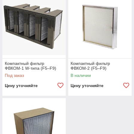
Фильтр представляет собой
жесткую компактную рамку
(пластиковую, металлическую или картонную), внутри
которой размещён гофрированный фильтрующий материал.
Гофра формируется на плиссировочной линии, что
значительно
увеличивает площадь фильтрации
при
компактных габаритах.
Компактный фильтр
Компактный фильтр
ФВКОМ-1 W-типа (F5–F9)
ФВКОМ-2 (F5–F9)
Под заказ
В наличии
Цену уточняйте
Цену уточняйте