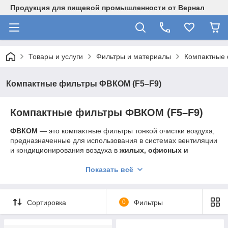
Продукция для пищевой промышленности от Вернал
Товары и услуги
Фильтры и материалы
Компактные
Компактные фильтры ФВКОМ (F5–F9)
Компактные фильтры ФВКОМ (F5–F9)
ФВКОМ
— это компактные фильтры тонкой очистки воздуха,
предназначенные для использования в системах вентиляции
и кондиционирования воздуха в
жилых, офисных и
промышленных зданиях
, а также на
индустриальных
воздухоочистителях
,
компрессорных станциях
и в
Показать всё
газотурбинной технике
. Обеспечивают эффективную
фильтрацию пыли, копоти, дыма, спор грибов и запахов.
Сортировка
0
Фильтры
Классы фильтрации:
F5, F6, F7, F8, F9
.
Конструкция фильтров ФВКОМ