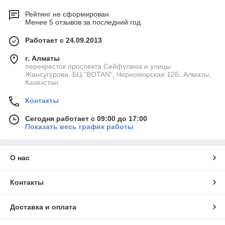
Фильтры глубиной от 120 мм
обеспечивают
Рейтинг не сформирован
высокую производительность при
низком
Менее 5 отзывов за последний год
сопротивлении воздушному потоку
Работает с 24.09.2013
Повышенный срок службы за счёт оптимальной
формы и плотности материала
г. Алматы
перекресток проспекта Сейфулина и улицы
Снижение уровня шума за счёт герметичной
Жансугурова, БЦ "BOTAN", Черноморская 12Б, Алматы,
конструкции
Казахстан
Простота утилизации после окончания срока
эксплуатации
Контакты
Производство под заказ
Сегодня работает с 09:00 до 17:00
Показать весь график работы
Мы изготавливаем
компактные фильтры ФВКОМ любых
типоразмеров и модификаций
по индивидуальному
запросу.
О нас
Свяжитесь с нами для консультации, подбора и расчёта
стоимости.
Контакты
Доставка и оплата