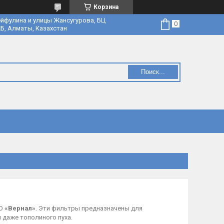
Корзина
йфулина и улицы Жансугурова, БЦ
Б, Алматы, Казахстан
Поиск...
ОО
«Вернал»
. Эти фильтры предназначены для
и даже тополиного пуха.