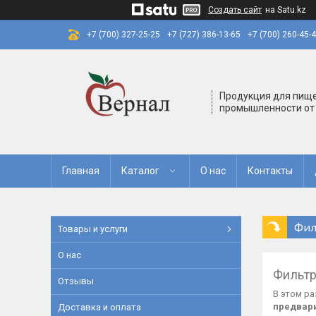
Создать сайт
на Satu.kz
+7 (700) 327-25-25
+7 (727) 386-13-65
+7 (700) 260-45-
Продукция для пищ
промышленности от
Главная
Каталог
О нас
Контакты
Фил
Товары и услуги
О нас
Фильтр
Отзывы
В этом р
предвари
Доставка и оплата