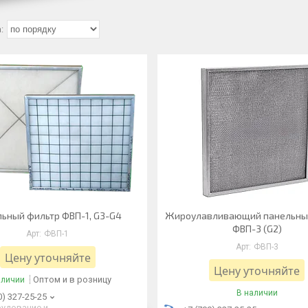
ьный фильтр ФВП-1, G3-G4
Жироулавливающий панельны
ФВП-3 (G2)
ФВП-1
ФВП-3
Цену уточняйте
Цену уточняйте
Оптом и в розницу
аличии
В наличии
0) 327-25-25
удование и