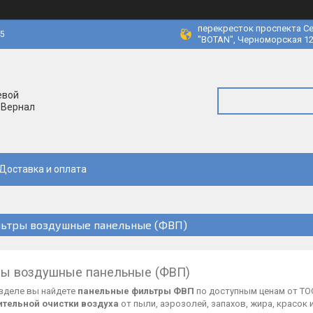
перекресток проспекта Се
45
"BOTAN", Черноморская 12
евой
 Вернал
Доставка и оплата
ьтры воздушные панельные (ФВП)
ы воздушные панельные (ФВП)
азделе вы найдете
панельные фильтры ФВП
по доступным ценам от Т
тельной очистки воздуха
от пыли, аэрозолей, запахов, жира, красок 