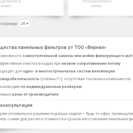
удование и
Оборудование и
химия
химия
щества панельных фильтров от ТОО «Вернал»
озможность
самостоятельной замены или мойки фильтрующего мат
ффективная очистка воздуха при
низком сопротивлении потоку
одходят для
одно- и многоступенчатых систем вентиляции
ожаробезопасность
(степень F1), отсутствие токсичных компонентов
роизводим
по индивидуальным размерам
рямые
цены от производителя
 консультация
рём оптимальное решение под ваши задачи — будь то офис, промышлен
тесь с нами для расчета стоимости и сроков изготовления панельных 