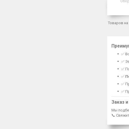
Обор
Преиму
✅ В
✅ Э
✅ П
✅
П
✅ П
✅ П
Заказ и
Мы подбе
📞 Свяжи