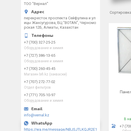
ТОО "Вернал"
перекресток проспекта Сейфулина и ул
ицы Жансугурова, БЦ "BOTAN", Черномо
рская 12Б, Алматы, Казахстан
+7 (700) 327-25-25
Оборудование и химия
+7 (727) 386-13-65
Оборудование и химия
+7 (700) 260-45-45
Магазин bifi.kz (закваски)
+7 (707) 272-77-02
Отдел фильтров
Панел
+7 (771) 705-10-97
Оборудование и химия
info@vernal.kz
В н
+7 (70
https://wa.me/message/NBJSJTLKQJR2E1
Обор