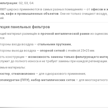
ильтрации:
G2, G3, G4.
ФВП широко применяются в самых разных помещениях — от
офисов и 
ов, кафе и промышленных объектов
. Они не только очищают воздух
ий.
укция панельных фильтров
щий материал размещён в
прочной металлической рамке
из оцинков
тся:
стороны входа воздуха —
стальными прутками
,
стороны выхода воздуха —
опорной сеткой
с ячейкой 25×25 мм.
сть конструкции —
возможность замены только фильтрующего мате
лужит до полного износа и не требует замены при каждой регенерации.
емые материалы:
иэстер
,
стекловолокно
— для одноразового применения;
ополиуретан (ППУ)
,
набор металлических сеток
— для многократного