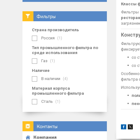
Классы ф
Фильтры 
Фильтры
ресторан
загрязнен
Страна производитель
Констр
Россия
1
Фильтрую
Тип промышленного фильтра по
фиксируе
среде использования
со 
Газ
1
со 
Наличие
Особенно
В наличии
4
фильтра с
Использу
Материал корпуса
промышленного фильтра
пол
Сталь
1
пен
Контакты