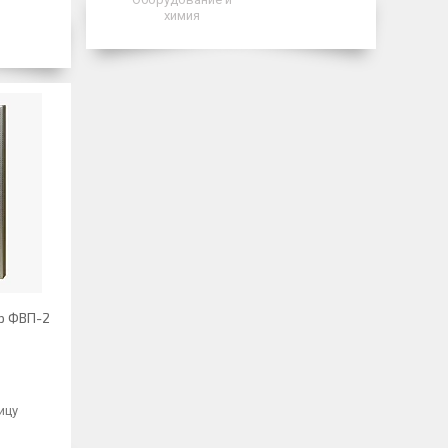
химия
р ФВП-2
ицу