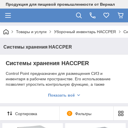
Продукция для пищевой промышленности от Вернал
Товары и услуги
Уборочный инвентарь HACCPER
С
Системы хранения HACCPER
Системы хранения HACCPER
Control Point предназначен для размещения СИЗ и
инвентаря в рабочем пространстве. Его использование
позволяет упростить контрольную функцию, а также
гарантировать соблюдение надлежащего хранения изделий,
для которых предназначена система.
Показать всё
Изготовлены из материалов, устойчивых к агрессивным
моющим растворам. Просты в использовании и установке.
Сортировка
0
Фильтры