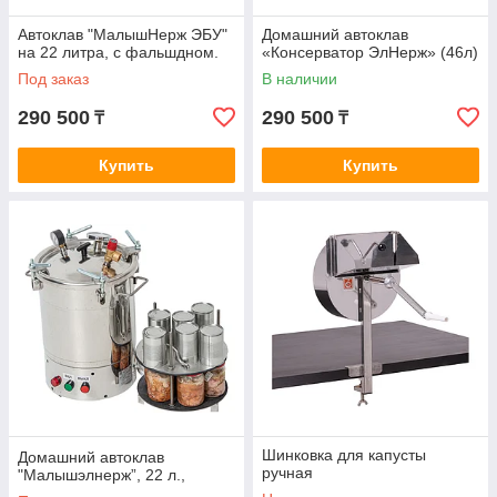
Автоклав "МалышНерж ЭБУ"
Домашний автоклав
на 22 литра, c фальшдном.
«Консерватор ЭлНерж» (46л)
Под заказ
В наличии
290 500
290 500
₸
₸
Купить
Купить
Шинковка для капусты
Домашний автоклав
ручная
"Малышэлнерж”, 22 л.,