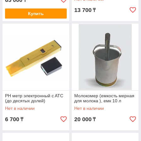
65 000
₸
13 700
₸
Купить
PH метр электронный c ATC
Молокомер (емкость мерная
(до десятых долей)
для молока ), емк 10 л
Нет в наличии
Нет в наличии
6 700
20 000
₸
₸