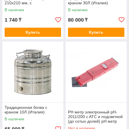
210х210 мм, с
краном 30Л (Италия)
микроперфорацией
В наличии
В наличии
(упаковка 10 листов)
1 740
80 000
₸
₸
Купить
Купить
Традиционная бочка с
краном 10Л (Италия)
PH метр электронный pH-
2011/200 c ATC и подсветкой
В наличии
(до сотых долей) pH метр
электронный pH-2011/200
Нет в наличии